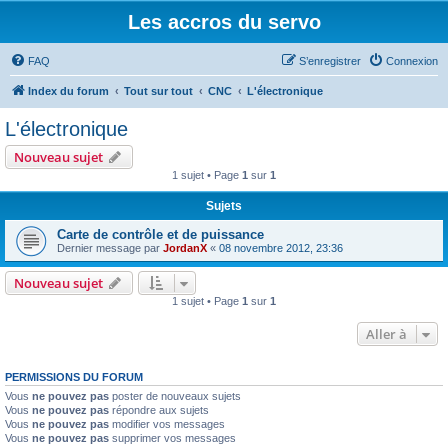
Les accros du servo
FAQ
S’enregistrer
Connexion
Index du forum
Tout sur tout
CNC
L'électronique
L'électronique
Nouveau sujet
1 sujet • Page
1
sur
1
Sujets
Carte de contrôle et de puissance
Dernier message par
JordanX
«
08 novembre 2012, 23:36
Nouveau sujet
1 sujet • Page
1
sur
1
Aller à
PERMISSIONS DU FORUM
Vous
ne pouvez pas
poster de nouveaux sujets
Vous
ne pouvez pas
répondre aux sujets
Vous
ne pouvez pas
modifier vos messages
Vous
ne pouvez pas
supprimer vos messages