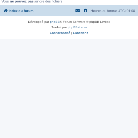
Vous
ne pouvez pas
joindre des fichiers
Index du forum
Heures au format
UTC+01:00
Développé par
phpBB
® Forum Software © phpBB Limited
Traduit par
phpBB-fr.com
Confidentialité
|
Conditions