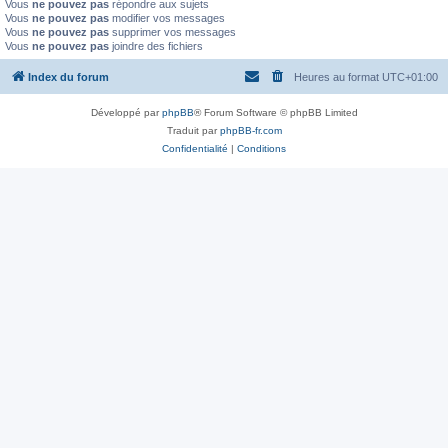
Vous
ne pouvez pas
répondre aux sujets
Vous
ne pouvez pas
modifier vos messages
Vous
ne pouvez pas
supprimer vos messages
Vous
ne pouvez pas
joindre des fichiers
Index du forum
Heures au format
UTC+01:00
Développé par
phpBB
® Forum Software © phpBB Limited
Traduit par
phpBB-fr.com
Confidentialité
|
Conditions