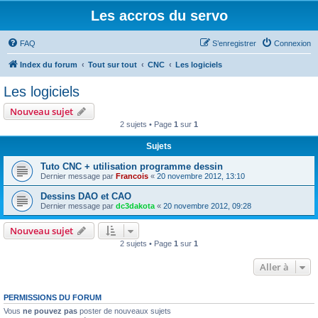
Les accros du servo
FAQ
S’enregistrer
Connexion
Index du forum
Tout sur tout
CNC
Les logiciels
Les logiciels
Nouveau sujet
2 sujets • Page
1
sur
1
Sujets
Tuto CNC + utilisation programme dessin
Dernier message par
Francois
«
20 novembre 2012, 13:10
Dessins DAO et CAO
Dernier message par
dc3dakota
«
20 novembre 2012, 09:28
Nouveau sujet
2 sujets • Page
1
sur
1
Aller à
PERMISSIONS DU FORUM
Vous
ne pouvez pas
poster de nouveaux sujets