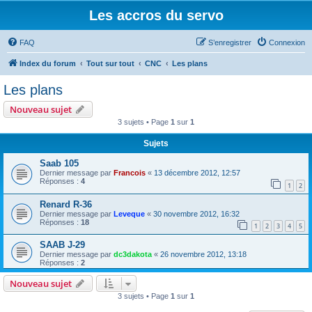
Les accros du servo
FAQ
S’enregistrer
Connexion
Index du forum
Tout sur tout
CNC
Les plans
Les plans
Nouveau sujet
3 sujets • Page
1
sur
1
Sujets
Saab 105
Dernier message par
Francois
«
13 décembre 2012, 12:57
Réponses :
4
1
2
Renard R-36
Dernier message par
Leveque
«
30 novembre 2012, 16:32
Réponses :
18
1
2
3
4
5
SAAB J-29
Dernier message par
dc3dakota
«
26 novembre 2012, 13:18
Réponses :
2
Nouveau sujet
3 sujets • Page
1
sur
1