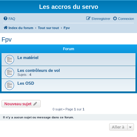
Les accros du servo
FAQ
S’enregistrer
Connexion
Index du forum
Tout sur tout
Fpv
Fpv
Forum
Le matériel
Les contrôleurs de vol
Sujets :
4
Les OSD
Nouveau sujet
0 sujet • Page
1
sur
1
Il n’y a aucun sujet ou message dans ce forum.
Aller à