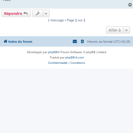
Répondre
1 message • Page
1
sur
1
Aller à
Index du forum
Heures au format
UTC+01:00
Développé par
phpBB
® Forum Software © phpBB Limited
Traduit par
phpBB-fr.com
Confidentialité
|
Conditions