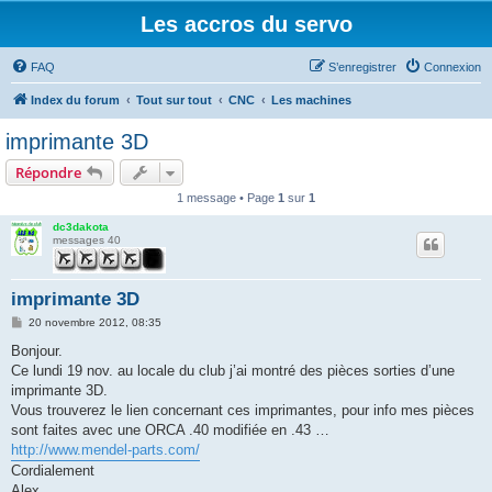
Les accros du servo
FAQ
S’enregistrer
Connexion
Index du forum
Tout sur tout
CNC
Les machines
imprimante 3D
Répondre
1 message • Page
1
sur
1
dc3dakota
messages 40
imprimante 3D
M
20 novembre 2012, 08:35
e
s
Bonjour.
s
Ce lundi 19 nov. au locale du club j’ai montré des pièces sorties d’une
a
g
imprimante 3D.
e
Vous trouverez le lien concernant ces imprimantes, pour info mes pièces
sont faites avec une ORCA .40 modifiée en .43 …
http://www.mendel-parts.com/
Cordialement
Alex