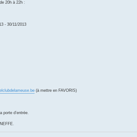
de 20h à 22h :
013 - 30/11/2013
elclubdelameuse.be
(à mettre en FAVORIS)
la porte d’entrée.
LANEFFE.