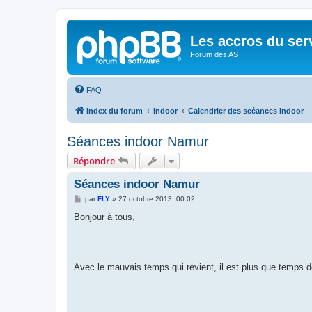
Les accros du ser
Forum des AS
FAQ
Index du forum
Indoor
Calendrier des scéances Indoor
Séances indoor Namur
Répondre
Séances indoor Namur
M
par
FLY
»
27 octobre 2013, 00:02
e
s
Bonjour à tous,
s
a
g
e
Avec le mauvais temps qui revient, il est plus que temps