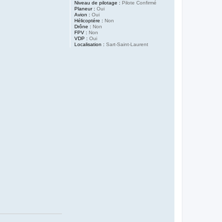
Niveau de pilotage :
Pilote Confirmé
Planeur :
Oui
Avion :
Oui
Hélicoptére :
Non
Drône :
Non
FPV :
Non
VDP :
Oui
Localisation :
Sart-Saint-Laurent