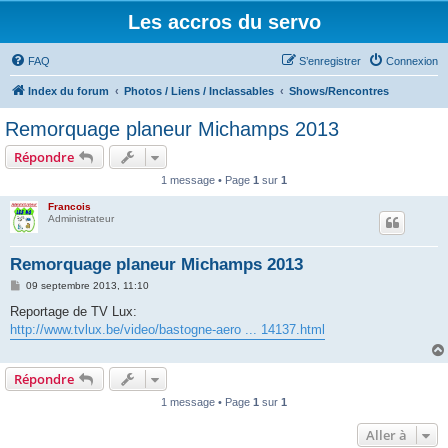
Les accros du servo
FAQ
S’enregistrer
Connexion
Index du forum
Photos / Liens / Inclassables
Shows/Rencontres
Remorquage planeur Michamps 2013
Répondre
1 message • Page
1
sur
1
Francois
Administrateur
Remorquage planeur Michamps 2013
M
09 septembre 2013, 11:10
e
s
Reportage de TV Lux:
s
http://www.tvlux.be/video/bastogne-aero ... 14137.html
a
g
e
Répondre
1 message • Page
1
sur
1
Aller à