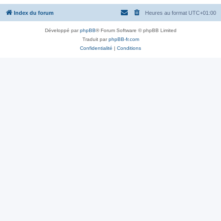
Index du forum
Heures au format
UTC+01:00
Développé par
phpBB
® Forum Software © phpBB Limited
Traduit par
phpBB-fr.com
Confidentialité
|
Conditions