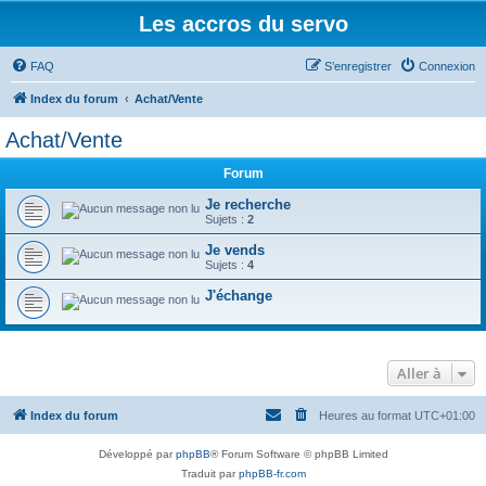
Les accros du servo
FAQ
S’enregistrer
Connexion
Index du forum
Achat/Vente
Achat/Vente
Forum
Je recherche
Sujets :
2
Je vends
Sujets :
4
J'échange
Aller à
Index du forum
Heures au format
UTC+01:00
Développé par
phpBB
® Forum Software © phpBB Limited
Traduit par
phpBB-fr.com