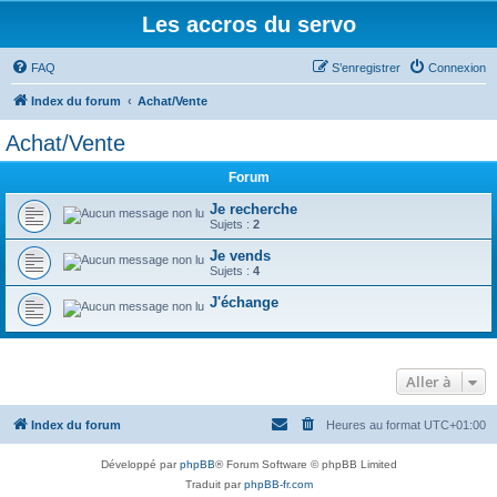
Les accros du servo
FAQ
S’enregistrer
Connexion
Index du forum
Achat/Vente
Achat/Vente
Forum
Je recherche
Sujets :
2
Je vends
Sujets :
4
J'échange
Aller à
Index du forum
Heures au format
UTC+01:00
Développé par
phpBB
® Forum Software © phpBB Limited
Traduit par
phpBB-fr.com