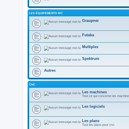
LES ÉQUIPEMENTS R/C
Graupner
Futaba
Multiplex
Spektrum
Autres
CNC
Les machines
Tout ce qui concerne les machin
Les logiciels
Les plans
Tout les plans pour cnc