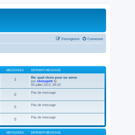
S’enregistrer
Connexion
MESSAGES
DERNIER MESSAGE
Re: quel choix pour un servo
3
V
par
chrisspirit
o
05 juillet 2013, 08:20
i
r
Pas de message
0
l
e
d
Pas de message
e
0
r
n
i
Pas de message
0
e
r
m
e
MESSAGES
DERNIER MESSAGE
s