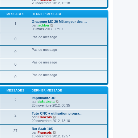
e
r
e
o
20 novembre 2012, 13:18
m
d
i
e
e
r
s
r
l
MESSAGES
DERNIER MESSAGE
s
n
e
a
i
d
Graupner MC 20 Mélangeur des …
1
g
e
V
e
par
jackber
e
r
o
r
08 mars 2017, 17:10
m
i
n
e
r
i
Pas de message
0
s
l
e
s
e
r
a
d
m
Pas de message
g
e
e
0
e
r
s
n
s
i
a
Pas de message
0
e
g
r
e
m
Pas de message
0
e
s
s
a
MESSAGES
DERNIER MESSAGE
g
e
imprimante 3D
2
V
par
dc3dakota
o
20 novembre 2012, 08:35
i
r
Tuto CNC + utilisation progra…
2
l
V
par
Francois
e
o
20 novembre 2012, 13:10
d
i
e
r
Re: Saab 105
27
r
l
V
par
Francois
n
e
o
13 décembre 2012, 12:57