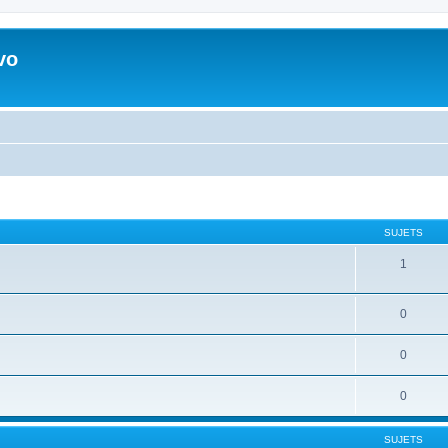
vo
SUJETS
1
0
0
0
SUJETS