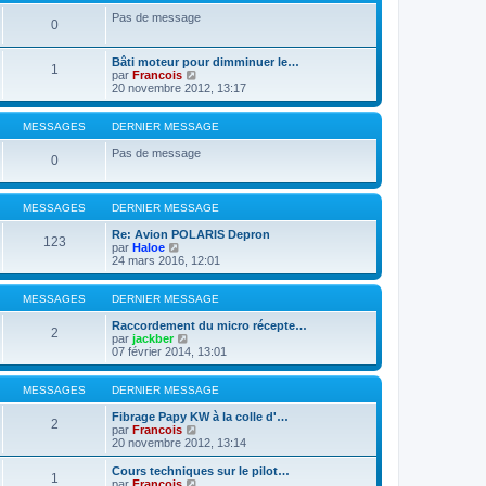
s
Pas de message
0
a
g
e
Bâti moteur pour dimminuer le…
1
V
par
Francois
o
20 novembre 2012, 13:17
i
r
l
MESSAGES
DERNIER MESSAGE
e
d
Pas de message
0
e
r
n
i
MESSAGES
DERNIER MESSAGE
e
r
Re: Avion POLARIS Depron
123
m
V
par
Haloe
e
o
24 mars 2016, 12:01
s
i
s
r
a
l
MESSAGES
DERNIER MESSAGE
g
e
e
d
Raccordement du micro récepte…
2
e
V
par
jackber
r
o
07 février 2014, 13:01
n
i
i
r
e
l
MESSAGES
DERNIER MESSAGE
r
e
m
d
Fibrage Papy KW à la colle d'…
2
e
e
V
par
Francois
s
r
o
20 novembre 2012, 13:14
s
n
i
a
i
r
Cours techniques sur le pilot…
1
g
e
l
V
par
Francois