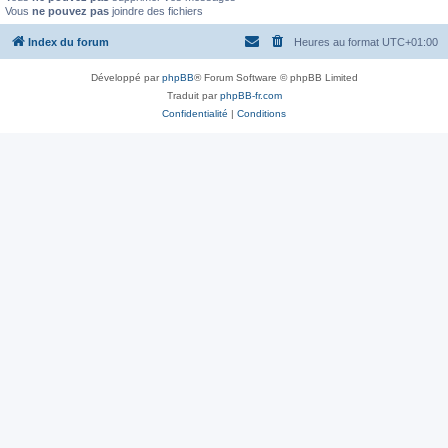
Vous
ne pouvez pas
joindre des fichiers
Index du forum
Heures au format
UTC+01:00
Développé par
phpBB
® Forum Software © phpBB Limited
Traduit par
phpBB-fr.com
Confidentialité
|
Conditions