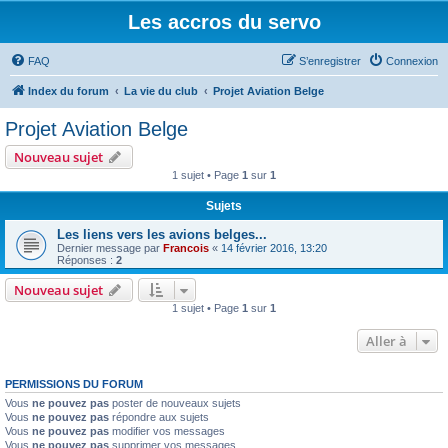
Les accros du servo
FAQ
S’enregistrer
Connexion
Index du forum
La vie du club
Projet Aviation Belge
Projet Aviation Belge
Nouveau sujet
1 sujet • Page
1
sur
1
Sujets
Les liens vers les avions belges...
Dernier message par
Francois
«
14 février 2016, 13:20
Réponses :
2
Nouveau sujet
1 sujet • Page
1
sur
1
Aller à
PERMISSIONS DU FORUM
Vous
ne pouvez pas
poster de nouveaux sujets
Vous
ne pouvez pas
répondre aux sujets
Vous
ne pouvez pas
modifier vos messages
Vous
ne pouvez pas
supprimer vos messages