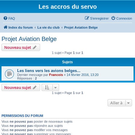
Les accros du servo
FAQ
S’enregistrer
Connexion
Index du forum
La vie du club
Projet Aviation Belge
Projet Aviation Belge
Nouveau sujet
1 sujet • Page
1
sur
1
Sujets
Les liens vers les avions belges...
Dernier message par
Francois
«
14 février 2016, 13:20
Réponses :
2
Nouveau sujet
1 sujet • Page
1
sur
1
Aller à
PERMISSIONS DU FORUM
Vous
ne pouvez pas
poster de nouveaux sujets
Vous
ne pouvez pas
répondre aux sujets
Vous
ne pouvez pas
modifier vos messages
Vous
ne pouvez pas
supprimer vos messages