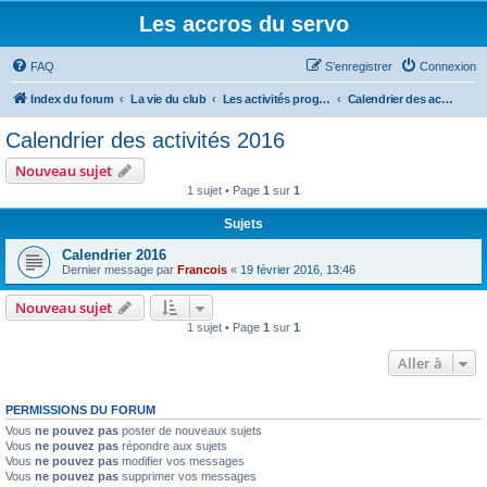
Les accros du servo
FAQ
S’enregistrer
Connexion
Index du forum
La vie du club
Les activités programmées
Calendrier des activités 2016
Calendrier des activités 2016
Nouveau sujet
1 sujet • Page
1
sur
1
Sujets
Calendrier 2016
Dernier message par
Francois
«
19 février 2016, 13:46
Nouveau sujet
1 sujet • Page
1
sur
1
Aller à
PERMISSIONS DU FORUM
Vous
ne pouvez pas
poster de nouveaux sujets
Vous
ne pouvez pas
répondre aux sujets
Vous
ne pouvez pas
modifier vos messages
Vous
ne pouvez pas
supprimer vos messages