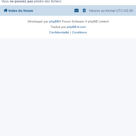
Vous
ne pouvez pas
joindre des fichiers
Index du forum
Heures au format
UTC+01:00
Développé par
phpBB
® Forum Software © phpBB Limited
Traduit par
phpBB-fr.com
Confidentialité
|
Conditions