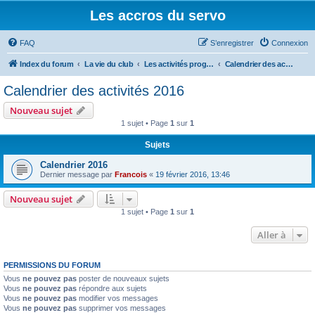
Les accros du servo
FAQ
S’enregistrer
Connexion
Index du forum
La vie du club
Les activités programmées
Calendrier des activités 2016
Calendrier des activités 2016
Nouveau sujet
1 sujet • Page
1
sur
1
Sujets
Calendrier 2016
Dernier message par
Francois
«
19 février 2016, 13:46
Nouveau sujet
1 sujet • Page
1
sur
1
Aller à
PERMISSIONS DU FORUM
Vous
ne pouvez pas
poster de nouveaux sujets
Vous
ne pouvez pas
répondre aux sujets
Vous
ne pouvez pas
modifier vos messages
Vous
ne pouvez pas
supprimer vos messages