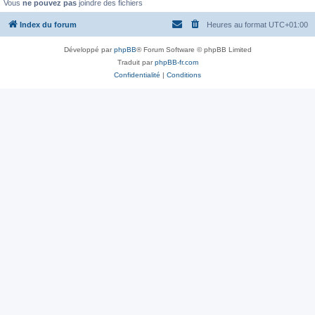
Vous
ne pouvez pas
joindre des fichiers
Index du forum
Heures au format
UTC+01:00
Développé par
phpBB
® Forum Software © phpBB Limited
Traduit par
phpBB-fr.com
Confidentialité
|
Conditions