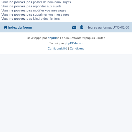
Vous
ne pouvez pas
poster de nouveaux sujets
Vous
ne pouvez pas
répondre aux sujets
Vous
ne pouvez pas
modifier vos messages
Vous
ne pouvez pas
supprimer vos messages
Vous
ne pouvez pas
joindre des fichiers
Index du forum
Heures au format
UTC+01:00
Développé par
phpBB
® Forum Software © phpBB Limited
Traduit par
phpBB-fr.com
Confidentialité
|
Conditions