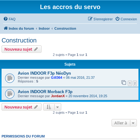
Les accros du servo
FAQ
S’enregistrer
Connexion
Index du forum
Indoor
Construction
Construction
Nouveau sujet
2 sujets • Page
1
sur
1
Sujets
Avion INDOOR F3p NéoDyn
Dernier message par
Gill364
«
06 mai 2016, 21:37
Réponses :
5
1
2
Avion INDOOR Morback F3p
Dernier message par
JordanX
«
20 novembre 2014, 19:25
Nouveau sujet
2 sujets • Page
1
sur
1
Aller à
PERMISSIONS DU FORUM