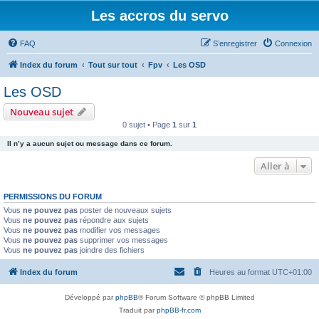
Les accros du servo
FAQ
S’enregistrer
Connexion
Index du forum
Tout sur tout
Fpv
Les OSD
Les OSD
Nouveau sujet
0 sujet • Page
1
sur
1
Il n’y a aucun sujet ou message dans ce forum.
Aller à
PERMISSIONS DU FORUM
Vous
ne pouvez pas
poster de nouveaux sujets
Vous
ne pouvez pas
répondre aux sujets
Vous
ne pouvez pas
modifier vos messages
Vous
ne pouvez pas
supprimer vos messages
Vous
ne pouvez pas
joindre des fichiers
Index du forum
Heures au format
UTC+01:00
Développé par
phpBB
® Forum Software © phpBB Limited
Traduit par
phpBB-fr.com