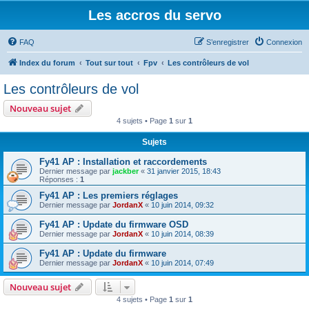
Les accros du servo
FAQ
S’enregistrer
Connexion
Index du forum
Tout sur tout
Fpv
Les contrôleurs de vol
Les contrôleurs de vol
Nouveau sujet
4 sujets • Page
1
sur
1
Sujets
Fy41 AP : Installation et raccordements
Dernier message par
jackber
«
31 janvier 2015, 18:43
Réponses :
1
Fy41 AP : Les premiers réglages
Dernier message par
JordanX
«
10 juin 2014, 09:32
Fy41 AP : Update du firmware OSD
Dernier message par
JordanX
«
10 juin 2014, 08:39
Fy41 AP : Update du firmware
Dernier message par
JordanX
«
10 juin 2014, 07:49
Nouveau sujet
4 sujets • Page
1
sur
1