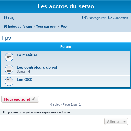
Les accros du servo
FAQ
S’enregistrer
Connexion
Index du forum
Tout sur tout
Fpv
Fpv
Forum
Le matériel
Les contrôleurs de vol
Sujets :
4
Les OSD
Nouveau sujet
0 sujet • Page
1
sur
1
Il n’y a aucun sujet ou message dans ce forum.
Aller à