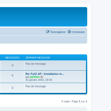
S’enregistrer
Connexion
MESSAGES
DERNIER MESSAGE
Pas de message
0
Re: Fy41 AP : Installation et…
5
V
par
jackber
o
31 janvier 2015, 18:43
i
r
Pas de message
0
l
e
d
e
r
0 sujet • Page
1
sur
1
n
i
e