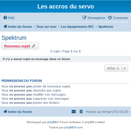
Les accros du servo
FAQ
S’enregistrer
Connexion
Index du forum
Tout sur tout
Les équipements R/C
Spektrum
Spektrum
Nouveau sujet
0 sujet • Page
1
sur
1
Il n’y a aucun sujet ou message dans ce forum.
Aller à
PERMISSIONS DU FORUM
Vous
ne pouvez pas
poster de nouveaux sujets
Vous
ne pouvez pas
répondre aux sujets
Vous
ne pouvez pas
modifier vos messages
Vous
ne pouvez pas
supprimer vos messages
Vous
ne pouvez pas
joindre des fichiers
Index du forum
Heures au format
UTC+01:00
Développé par
phpBB
® Forum Software © phpBB Limited
Traduit par
phpBB-fr.com