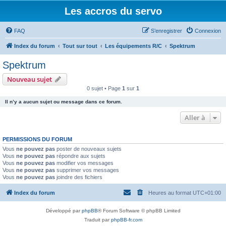
Les accros du servo
FAQ
S’enregistrer
Connexion
Index du forum
Tout sur tout
Les équipements R/C
Spektrum
Spektrum
Nouveau sujet
0 sujet • Page
1
sur
1
Il n’y a aucun sujet ou message dans ce forum.
Aller à
PERMISSIONS DU FORUM
Vous
ne pouvez pas
poster de nouveaux sujets
Vous
ne pouvez pas
répondre aux sujets
Vous
ne pouvez pas
modifier vos messages
Vous
ne pouvez pas
supprimer vos messages
Vous
ne pouvez pas
joindre des fichiers
Index du forum
Heures au format
UTC+01:00
Développé par
phpBB
® Forum Software © phpBB Limited
Traduit par
phpBB-fr.com