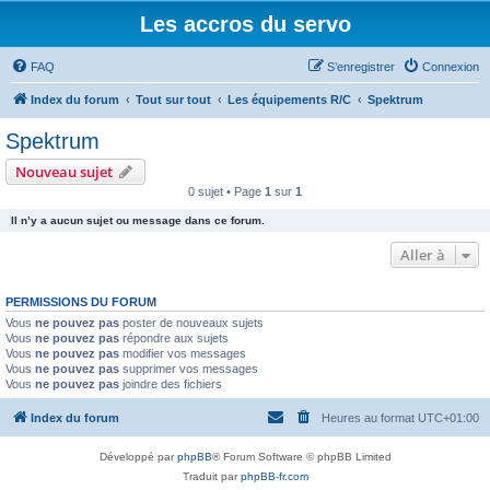
Les accros du servo
FAQ
S’enregistrer
Connexion
Index du forum
Tout sur tout
Les équipements R/C
Spektrum
Spektrum
Nouveau sujet
0 sujet • Page
1
sur
1
Il n’y a aucun sujet ou message dans ce forum.
Aller à
PERMISSIONS DU FORUM
Vous
ne pouvez pas
poster de nouveaux sujets
Vous
ne pouvez pas
répondre aux sujets
Vous
ne pouvez pas
modifier vos messages
Vous
ne pouvez pas
supprimer vos messages
Vous
ne pouvez pas
joindre des fichiers
Index du forum
Heures au format
UTC+01:00
Développé par
phpBB
® Forum Software © phpBB Limited
Traduit par
phpBB-fr.com