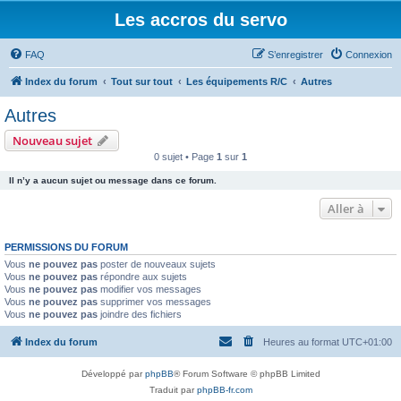
Les accros du servo
FAQ
S’enregistrer
Connexion
Index du forum
Tout sur tout
Les équipements R/C
Autres
Autres
Nouveau sujet
0 sujet • Page
1
sur
1
Il n’y a aucun sujet ou message dans ce forum.
Aller à
PERMISSIONS DU FORUM
Vous
ne pouvez pas
poster de nouveaux sujets
Vous
ne pouvez pas
répondre aux sujets
Vous
ne pouvez pas
modifier vos messages
Vous
ne pouvez pas
supprimer vos messages
Vous
ne pouvez pas
joindre des fichiers
Index du forum
Heures au format
UTC+01:00
Développé par
phpBB
® Forum Software © phpBB Limited
Traduit par
phpBB-fr.com