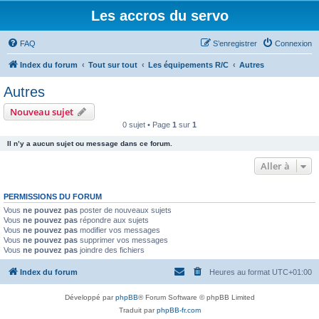
Les accros du servo
FAQ
S’enregistrer
Connexion
Index du forum
Tout sur tout
Les équipements R/C
Autres
Autres
Nouveau sujet
0 sujet • Page
1
sur
1
Il n’y a aucun sujet ou message dans ce forum.
Aller à
PERMISSIONS DU FORUM
Vous
ne pouvez pas
poster de nouveaux sujets
Vous
ne pouvez pas
répondre aux sujets
Vous
ne pouvez pas
modifier vos messages
Vous
ne pouvez pas
supprimer vos messages
Vous
ne pouvez pas
joindre des fichiers
Index du forum
Heures au format
UTC+01:00
Développé par
phpBB
® Forum Software © phpBB Limited
Traduit par
phpBB-fr.com