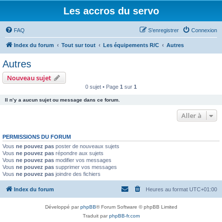
Les accros du servo
FAQ
S’enregistrer
Connexion
Index du forum
Tout sur tout
Les équipements R/C
Autres
Autres
Nouveau sujet
0 sujet • Page
1
sur
1
Il n’y a aucun sujet ou message dans ce forum.
Aller à
PERMISSIONS DU FORUM
Vous
ne pouvez pas
poster de nouveaux sujets
Vous
ne pouvez pas
répondre aux sujets
Vous
ne pouvez pas
modifier vos messages
Vous
ne pouvez pas
supprimer vos messages
Vous
ne pouvez pas
joindre des fichiers
Index du forum
Heures au format
UTC+01:00
Développé par
phpBB
® Forum Software © phpBB Limited
Traduit par
phpBB-fr.com