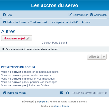
Les accros du servo
FAQ
S’enregistrer
Connexion
Index du forum
Tout sur tout
Les équipements R/C
Autres
Autres
Nouveau sujet
0 sujet • Page
1
sur
1
Il n’y a aucun sujet ou message dans ce forum.
Aller à
PERMISSIONS DU FORUM
Vous
ne pouvez pas
poster de nouveaux sujets
Vous
ne pouvez pas
répondre aux sujets
Vous
ne pouvez pas
modifier vos messages
Vous
ne pouvez pas
supprimer vos messages
Vous
ne pouvez pas
joindre des fichiers
Index du forum
Heures au format
UTC+01:00
Développé par
phpBB
® Forum Software © phpBB Limited
Traduit par
phpBB-fr.com