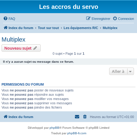
Les accros du servo
FAQ
S’enregistrer
Connexion
Index du forum
Tout sur tout
Les équipements R/C
Multiplex
Multiplex
Nouveau sujet
0 sujet • Page
1
sur
1
Il n’y a aucun sujet ou message dans ce forum.
Aller à
PERMISSIONS DU FORUM
Vous
ne pouvez pas
poster de nouveaux sujets
Vous
ne pouvez pas
répondre aux sujets
Vous
ne pouvez pas
modifier vos messages
Vous
ne pouvez pas
supprimer vos messages
Vous
ne pouvez pas
joindre des fichiers
Index du forum
Heures au format
UTC+01:00
Développé par
phpBB
® Forum Software © phpBB Limited
Traduit par
phpBB-fr.com