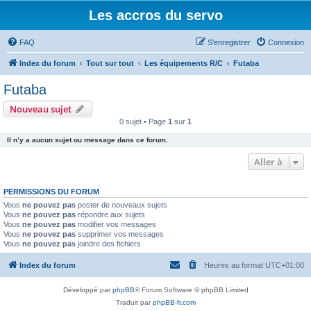
Les accros du servo
FAQ
S’enregistrer
Connexion
Index du forum
Tout sur tout
Les équipements R/C
Futaba
Futaba
Nouveau sujet
0 sujet • Page
1
sur
1
Il n’y a aucun sujet ou message dans ce forum.
Aller à
PERMISSIONS DU FORUM
Vous
ne pouvez pas
poster de nouveaux sujets
Vous
ne pouvez pas
répondre aux sujets
Vous
ne pouvez pas
modifier vos messages
Vous
ne pouvez pas
supprimer vos messages
Vous
ne pouvez pas
joindre des fichiers
Index du forum
Heures au format
UTC+01:00
Développé par
phpBB
® Forum Software © phpBB Limited
Traduit par
phpBB-fr.com