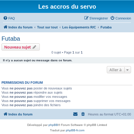
Les accros du servo
FAQ
S’enregistrer
Connexion
Index du forum
Tout sur tout
Les équipements R/C
Futaba
Futaba
Nouveau sujet
0 sujet • Page
1
sur
1
Il n’y a aucun sujet ou message dans ce forum.
Aller à
PERMISSIONS DU FORUM
Vous
ne pouvez pas
poster de nouveaux sujets
Vous
ne pouvez pas
répondre aux sujets
Vous
ne pouvez pas
modifier vos messages
Vous
ne pouvez pas
supprimer vos messages
Vous
ne pouvez pas
joindre des fichiers
Index du forum
Heures au format
UTC+01:00
Développé par
phpBB
® Forum Software © phpBB Limited
Traduit par
phpBB-fr.com