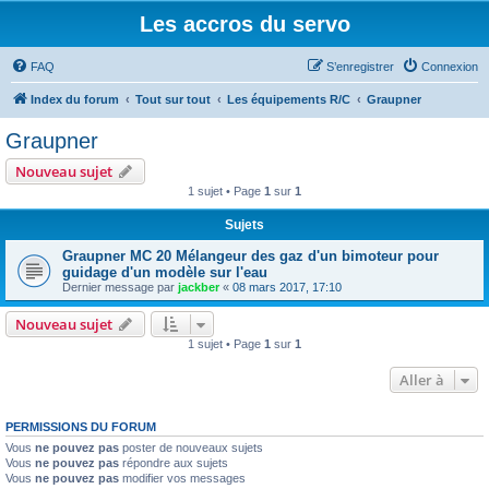
Les accros du servo
FAQ
S’enregistrer
Connexion
Index du forum
Tout sur tout
Les équipements R/C
Graupner
Graupner
Nouveau sujet
1 sujet • Page
1
sur
1
Sujets
Graupner MC 20 Mélangeur des gaz d'un bimoteur pour
guidage d'un modèle sur l'eau
Dernier message par
jackber
«
08 mars 2017, 17:10
Nouveau sujet
1 sujet • Page
1
sur
1
Aller à
PERMISSIONS DU FORUM
Vous
ne pouvez pas
poster de nouveaux sujets
Vous
ne pouvez pas
répondre aux sujets
Vous
ne pouvez pas
modifier vos messages