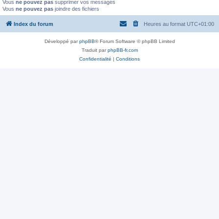
Vous
ne pouvez pas
supprimer vos messages
Vous
ne pouvez pas
joindre des fichiers
Index du forum
Heures au format
UTC+01:00
Développé par
phpBB
® Forum Software © phpBB Limited
Traduit par
phpBB-fr.com
Confidentialité
|
Conditions