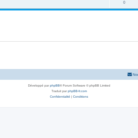
0
Nou
Développé par
phpBB
® Forum Software © phpBB Limited
Traduit par
phpBB-fr.com
Confidentialité
|
Conditions