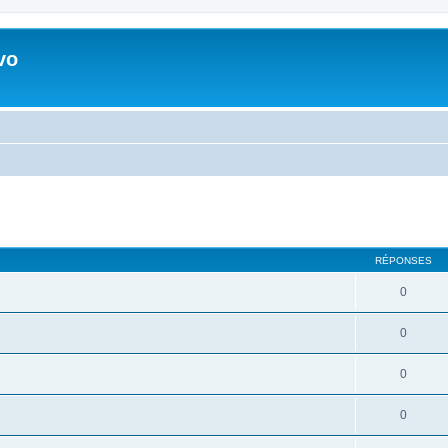
vo
RÉPONSES
0
0
0
0