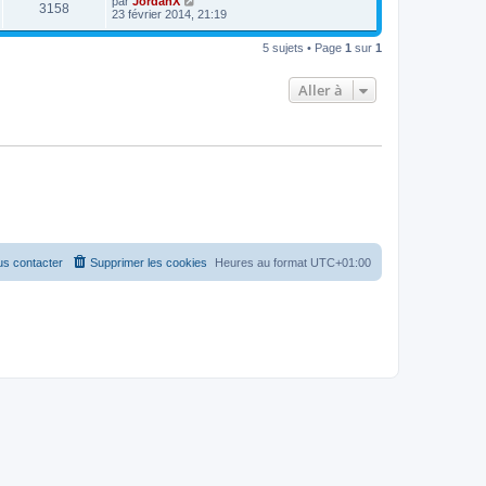
par
JordanX
3158
23 février 2014, 21:19
5 sujets • Page
1
sur
1
Aller à
s contacter
Supprimer les cookies
Heures au format
UTC+01:00