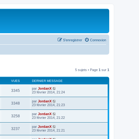
S’enregistrer
Connexion
5 sujets • Page
1
sur
1
VUES
DERNIER MESSAGE
par
JordanX
3345
23 février 2014, 21:24
par
JordanX
3348
23 février 2014, 21:23
par
JordanX
3258
23 février 2014, 21:22
par
JordanX
3237
23 février 2014, 21:21