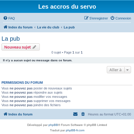
Les accros du servo
FAQ
S’enregistrer
Connexion
Index du forum
La vie du club
La pub
La pub
Nouveau sujet
0 sujet • Page
1
sur
1
Il n’y a aucun sujet ou message dans ce forum.
Aller à
PERMISSIONS DU FORUM
Vous
ne pouvez pas
poster de nouveaux sujets
Vous
ne pouvez pas
répondre aux sujets
Vous
ne pouvez pas
modifier vos messages
Vous
ne pouvez pas
supprimer vos messages
Vous
ne pouvez pas
joindre des fichiers
Index du forum
Heures au format
UTC+01:00
Développé par
phpBB
® Forum Software © phpBB Limited
Traduit par
phpBB-fr.com