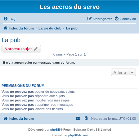
Les accros du servo
FAQ
S’enregistrer
Connexion
Index du forum
La vie du club
La pub
La pub
Nouveau sujet
0 sujet • Page
1
sur
1
Il n’y a aucun sujet ou message dans ce forum.
Aller à
PERMISSIONS DU FORUM
Vous
ne pouvez pas
poster de nouveaux sujets
Vous
ne pouvez pas
répondre aux sujets
Vous
ne pouvez pas
modifier vos messages
Vous
ne pouvez pas
supprimer vos messages
Vous
ne pouvez pas
joindre des fichiers
Index du forum
Heures au format
UTC+01:00
Développé par
phpBB
® Forum Software © phpBB Limited
Traduit par
phpBB-fr.com