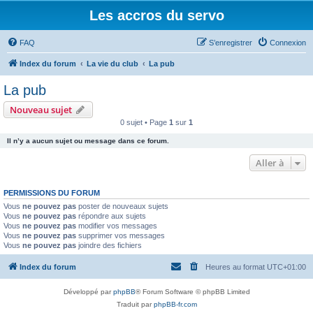
Les accros du servo
FAQ
S’enregistrer
Connexion
Index du forum
La vie du club
La pub
La pub
Nouveau sujet
0 sujet • Page
1
sur
1
Il n’y a aucun sujet ou message dans ce forum.
Aller à
PERMISSIONS DU FORUM
Vous
ne pouvez pas
poster de nouveaux sujets
Vous
ne pouvez pas
répondre aux sujets
Vous
ne pouvez pas
modifier vos messages
Vous
ne pouvez pas
supprimer vos messages
Vous
ne pouvez pas
joindre des fichiers
Index du forum
Heures au format
UTC+01:00
Développé par
phpBB
® Forum Software © phpBB Limited
Traduit par
phpBB-fr.com