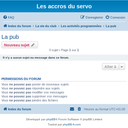
Les accros du servo
FAQ
S’enregistrer
Connexion
Index du forum
La vie du club
Les activités programmées
La pub
La pub
Nouveau sujet
0 sujet • Page
1
sur
1
Il n’y a aucun sujet ou message dans ce forum.
Aller à
PERMISSIONS DU FORUM
Vous
ne pouvez pas
poster de nouveaux sujets
Vous
ne pouvez pas
répondre aux sujets
Vous
ne pouvez pas
modifier vos messages
Vous
ne pouvez pas
supprimer vos messages
Vous
ne pouvez pas
joindre des fichiers
Index du forum
Heures au format
UTC+01:00
Développé par
phpBB
® Forum Software © phpBB Limited
Traduit par
phpBB-fr.com