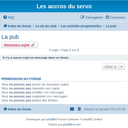
Les accros du servo
FAQ
S’enregistrer
Connexion
Index du forum
La vie du club
Les activités programmées
La pub
La pub
Nouveau sujet
0 sujet • Page
1
sur
1
Il n’y a aucun sujet ou message dans ce forum.
Aller à
PERMISSIONS DU FORUM
Vous
ne pouvez pas
poster de nouveaux sujets
Vous
ne pouvez pas
répondre aux sujets
Vous
ne pouvez pas
modifier vos messages
Vous
ne pouvez pas
supprimer vos messages
Vous
ne pouvez pas
joindre des fichiers
Index du forum
Heures au format
UTC+01:00
Développé par
phpBB
® Forum Software © phpBB Limited
Traduit par
phpBB-fr.com