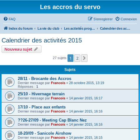
Les accros du servo
FAQ
S’enregistrer
Connexion
Index du forum
La vie du club
Les activités programmées
Calendrier des activités 2015
Calendrier des activités 2015
Nouveau sujet
1
2
Suivante
27 sujets
Sujets
28/11 - Brocante des Accros
Dernier message par
Francois
«
28 octobre 2015, 13:19
Réponses :
1
25/10 - Hivernage terrain
Dernier message par
Francois
«
14 janvier 2015, 16:17
17/10 - Place aux enfants
Dernier message par
Francois
«
14 janvier 2015, 16:16
??26-27/09 - Meeting Cap Blanc Nez
Dernier message par
Francois
«
14 janvier 2015, 16:16
18-20/09 - Sanicole Airshow
Dernier message par
Francois
«
14 janvier 2015, 16:15