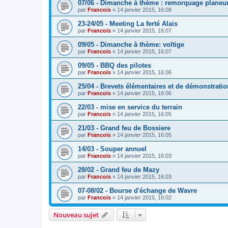
07/06 - Dimanche à thème : remorquage planeu
par
Francois
»
14 janvier 2015, 16:08
23-24/05 - Meeting La ferté Alais
par
Francois
»
14 janvier 2015, 16:07
09/05 - Dimanche à thème: voltige
par
Francois
»
14 janvier 2015, 16:07
09/05 - BBQ des pilotes
par
Francois
»
14 janvier 2015, 16:06
25/04 - Brevets élémentaires et de démonstratio
par
Francois
»
14 janvier 2015, 16:06
22/03 - mise en service du terrain
par
Francois
»
14 janvier 2015, 16:05
21/03 - Grand feu de Bossiere
par
Francois
»
14 janvier 2015, 16:05
14/03 - Souper annuel
par
Francois
»
14 janvier 2015, 16:03
28/02 - Grand feu de Mazy
par
Francois
»
14 janvier 2015, 16:03
07-08/02 - Bourse d'échange de Wavre
par
Francois
»
14 janvier 2015, 16:02
Nouveau sujet