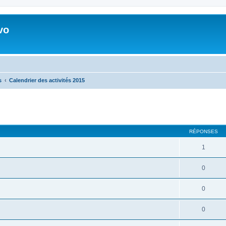
vo
s
Calendrier des activités 2015
RÉPONSES
1
0
0
0