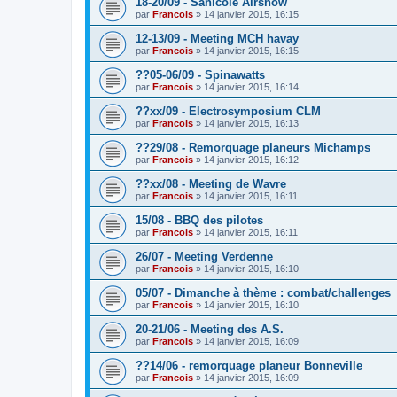
18-20/09 - Sanicole Airshow
par
Francois
»
14 janvier 2015, 16:15
12-13/09 - Meeting MCH havay
par
Francois
»
14 janvier 2015, 16:15
??05-06/09 - Spinawatts
par
Francois
»
14 janvier 2015, 16:14
??xx/09 - Electrosymposium CLM
par
Francois
»
14 janvier 2015, 16:13
??29/08 - Remorquage planeurs Michamps
par
Francois
»
14 janvier 2015, 16:12
??xx/08 - Meeting de Wavre
par
Francois
»
14 janvier 2015, 16:11
15/08 - BBQ des pilotes
par
Francois
»
14 janvier 2015, 16:11
26/07 - Meeting Verdenne
par
Francois
»
14 janvier 2015, 16:10
05/07 - Dimanche à thème : combat/challenges
par
Francois
»
14 janvier 2015, 16:10
20-21/06 - Meeting des A.S.
par
Francois
»
14 janvier 2015, 16:09
??14/06 - remorquage planeur Bonneville
par
Francois
»
14 janvier 2015, 16:09