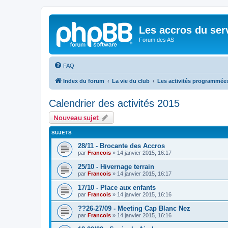
Les accros du ser
Forum des AS
FAQ
Index du forum
La vie du club
Les activités programmée
Calendrier des activités 2015
Nouveau sujet
SUJETS
28/11 - Brocante des Accros
par
Francois
»
14 janvier 2015, 16:17
25/10 - Hivernage terrain
par
Francois
»
14 janvier 2015, 16:17
17/10 - Place aux enfants
par
Francois
»
14 janvier 2015, 16:16
??26-27/09 - Meeting Cap Blanc Nez
par
Francois
»
14 janvier 2015, 16:16