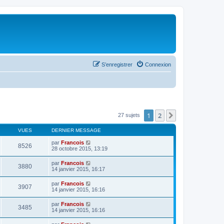
S’enregistrer
Connexion
1
2
Suivante
27 sujets
VUES
DERNIER MESSAGE
par
Francois
8526
28 octobre 2015, 13:19
par
Francois
3880
14 janvier 2015, 16:17
par
Francois
3907
14 janvier 2015, 16:16
par
Francois
3485
14 janvier 2015, 16:16