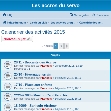
Les accros du servo
FAQ
S’enregistrer
Connexion
Index du forum
La vie du club
Les activités programmées
Calendrier des activités 2015
Calendrier des activités 2015
Nouveau sujet
1
2
Suivante
27 sujets
Sujets
28/11 - Brocante des Accros
Dernier message par
Francois
«
28 octobre 2015, 13:19
Réponses :
1
25/10 - Hivernage terrain
Dernier message par
Francois
«
14 janvier 2015, 16:17
17/10 - Place aux enfants
Dernier message par
Francois
«
14 janvier 2015, 16:16
??26-27/09 - Meeting Cap Blanc Nez
Dernier message par
Francois
«
14 janvier 2015, 16:16
18-20/09 - Sanicole Airshow
Dernier message par
Francois
«
14 janvier 2015, 16:15