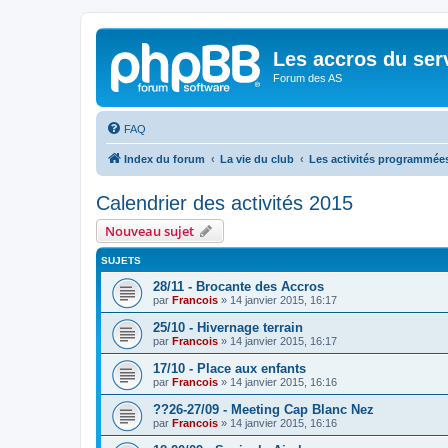
Les accros du ser
Forum des AS
FAQ
Index du forum
La vie du club
Les activités programmée
Calendrier des activités 2015
Nouveau sujet
SUJETS
28/11 - Brocante des Accros
par
Francois
»
14 janvier 2015, 16:17
25/10 - Hivernage terrain
par
Francois
»
14 janvier 2015, 16:17
17/10 - Place aux enfants
par
Francois
»
14 janvier 2015, 16:16
??26-27/09 - Meeting Cap Blanc Nez
par
Francois
»
14 janvier 2015, 16:16