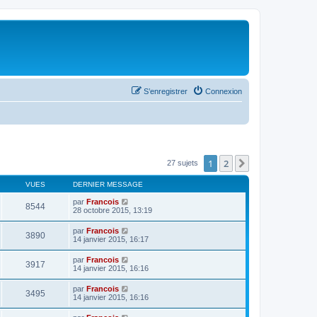
S’enregistrer
Connexion
1
2
Suivante
27 sujets
VUES
DERNIER MESSAGE
par
Francois
8544
28 octobre 2015, 13:19
par
Francois
3890
14 janvier 2015, 16:17
par
Francois
3917
14 janvier 2015, 16:16
par
Francois
3495
14 janvier 2015, 16:16