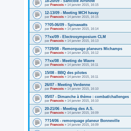
18-20/09 - Sanicole Airshow
par
Francois
»
14 janvier 2015, 16:15
12-13/09 - Meeting MCH havay
par
Francois
»
14 janvier 2015, 16:15
??05-06/09 - Spinawatts
par
Francois
»
14 janvier 2015, 16:14
??xx/09 - Electrosymposium CLM
par
Francois
»
14 janvier 2015, 16:13
??29/08 - Remorquage planeurs Michamps
par
Francois
»
14 janvier 2015, 16:12
??xx/08 - Meeting de Wavre
par
Francois
»
14 janvier 2015, 16:11
15/08 - BBQ des pilotes
par
Francois
»
14 janvier 2015, 16:11
26/07 - Meeting Verdenne
par
Francois
»
14 janvier 2015, 16:10
05/07 - Dimanche à thème : combat/challenges
par
Francois
»
14 janvier 2015, 16:10
20-21/06 - Meeting des A.S.
par
Francois
»
14 janvier 2015, 16:09
??14/06 - remorquage planeur Bonneville
par
Francois
»
14 janvier 2015, 16:09