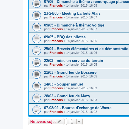
07/06 - Dimanche à thème : remorquage planeu
par
Francois
»
14 janvier 2015, 16:08
23-24/05 - Meeting La ferté Alais
par
Francois
»
14 janvier 2015, 16:07
09/05 - Dimanche à thème: voltige
par
Francois
»
14 janvier 2015, 16:07
09/05 - BBQ des pilotes
par
Francois
»
14 janvier 2015, 16:06
25/04 - Brevets élémentaires et de démonstratio
par
Francois
»
14 janvier 2015, 16:06
22/03 - mise en service du terrain
par
Francois
»
14 janvier 2015, 16:05
21/03 - Grand feu de Bossiere
par
Francois
»
14 janvier 2015, 16:05
14/03 - Souper annuel
par
Francois
»
14 janvier 2015, 16:03
28/02 - Grand feu de Mazy
par
Francois
»
14 janvier 2015, 16:03
07-08/02 - Bourse d'échange de Wavre
par
Francois
»
14 janvier 2015, 16:02
Nouveau sujet