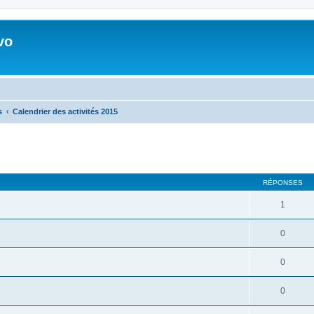
vo
s
Calendrier des activités 2015
RÉPONSES
1
0
0
0