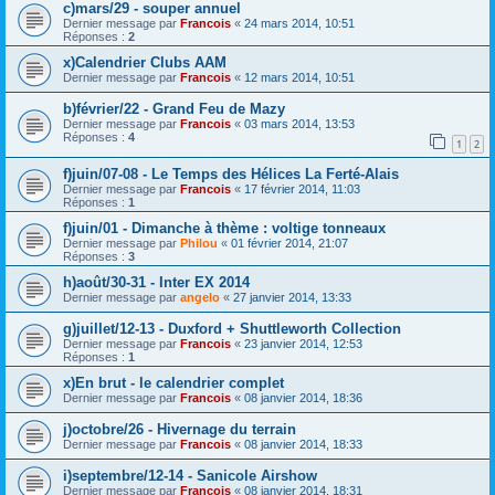
c)mars/29 - souper annuel
Dernier message par
Francois
«
24 mars 2014, 10:51
Réponses :
2
x)Calendrier Clubs AAM
Dernier message par
Francois
«
12 mars 2014, 10:51
b)février/22 - Grand Feu de Mazy
Dernier message par
Francois
«
03 mars 2014, 13:53
Réponses :
4
1
2
f)juin/07-08 - Le Temps des Hélices La Ferté-Alais
Dernier message par
Francois
«
17 février 2014, 11:03
Réponses :
1
f)juin/01 - Dimanche à thème : voltige tonneaux
Dernier message par
Philou
«
01 février 2014, 21:07
Réponses :
3
h)août/30-31 - Inter EX 2014
Dernier message par
angelo
«
27 janvier 2014, 13:33
g)juillet/12-13 - Duxford + Shuttleworth Collection
Dernier message par
Francois
«
23 janvier 2014, 12:53
Réponses :
1
x)En brut - le calendrier complet
Dernier message par
Francois
«
08 janvier 2014, 18:36
j)octobre/26 - Hivernage du terrain
Dernier message par
Francois
«
08 janvier 2014, 18:33
i)septembre/12-14 - Sanicole Airshow
Dernier message par
Francois
«
08 janvier 2014, 18:31