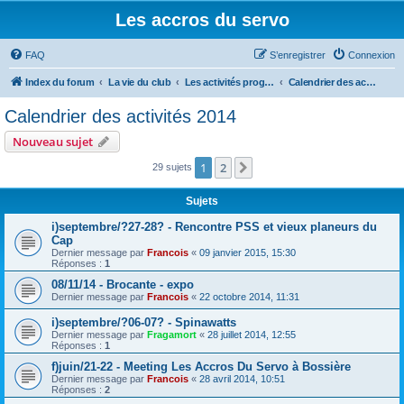
Les accros du servo
FAQ
S’enregistrer
Connexion
Index du forum
La vie du club
Les activités programmées
Calendrier des activités 2014
Calendrier des activités 2014
Nouveau sujet
1
2
Suivante
29 sujets
Sujets
i)septembre/?27-28? - Rencontre PSS et vieux planeurs du
Cap
Dernier message par
Francois
«
09 janvier 2015, 15:30
Réponses :
1
08/11/14 - Brocante - expo
Dernier message par
Francois
«
22 octobre 2014, 11:31
i)septembre/?06-07? - Spinawatts
Dernier message par
Fragamort
«
28 juillet 2014, 12:55
Réponses :
1
f)juin/21-22 - Meeting Les Accros Du Servo à Bossière
Dernier message par
Francois
«
28 avril 2014, 10:51
Réponses :
2