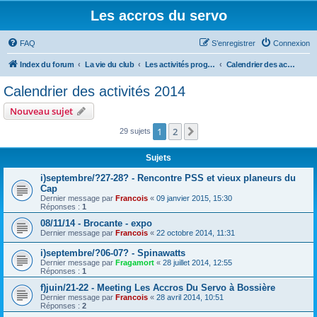
Les accros du servo
FAQ
S’enregistrer
Connexion
Index du forum
La vie du club
Les activités programmées
Calendrier des activités 2014
Calendrier des activités 2014
Nouveau sujet
1
2
Suivante
29 sujets
Sujets
i)septembre/?27-28? - Rencontre PSS et vieux planeurs du
Cap
Dernier message par
Francois
«
09 janvier 2015, 15:30
Réponses :
1
08/11/14 - Brocante - expo
Dernier message par
Francois
«
22 octobre 2014, 11:31
i)septembre/?06-07? - Spinawatts
Dernier message par
Fragamort
«
28 juillet 2014, 12:55
Réponses :
1
f)juin/21-22 - Meeting Les Accros Du Servo à Bossière
Dernier message par
Francois
«
28 avril 2014, 10:51
Réponses :
2