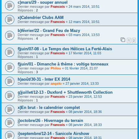
c)mars/29 - souper annuel
Dernier message par
Francois
«
24 mars 2014, 10:51
Réponses :
2
x)Calendrier Clubs AAM
Dernier message par
Francois
«
12 mars 2014, 10:51
b)février/22 - Grand Feu de Mazy
Dernier message par
Francois
«
03 mars 2014, 13:53
Réponses :
4
1
2
f)juin/07-08 - Le Temps des Hélices La Ferté-Alais
Dernier message par
Francois
«
17 février 2014, 11:03
Réponses :
1
f)juin/01 - Dimanche à thème : voltige tonneaux
Dernier message par
Philou
«
01 février 2014, 21:07
Réponses :
3
h)août/30-31 - Inter EX 2014
Dernier message par
angelo
«
27 janvier 2014, 13:33
g)juillet/12-13 - Duxford + Shuttleworth Collection
Dernier message par
Francois
«
23 janvier 2014, 12:53
Réponses :
1
x)En brut - le calendrier complet
Dernier message par
Francois
«
08 janvier 2014, 18:36
j)octobre/26 - Hivernage du terrain
Dernier message par
Francois
«
08 janvier 2014, 18:33
i)septembre/12-14 - Sanicole Airshow
Dernier message par
Francois
«
08 janvier 2014, 18:31