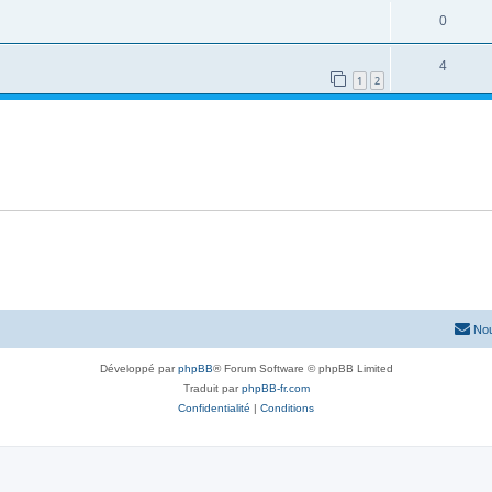
0
4
1
2
Nou
Développé par
phpBB
® Forum Software © phpBB Limited
Traduit par
phpBB-fr.com
Confidentialité
|
Conditions