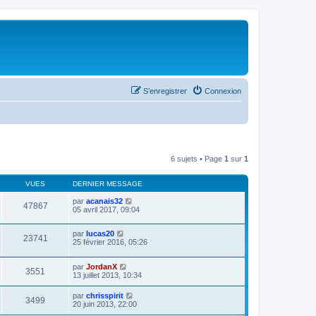
S’enregistrer
Connexion
6 sujets • Page
1
sur
1
VUES
DERNIER MESSAGE
par
acanais32
47867
05 avril 2017, 09:04
par
lucas20
23741
25 février 2016, 05:26
par
JordanX
3551
13 juillet 2013, 10:34
par
chrisspirit
3499
20 juin 2013, 22:00