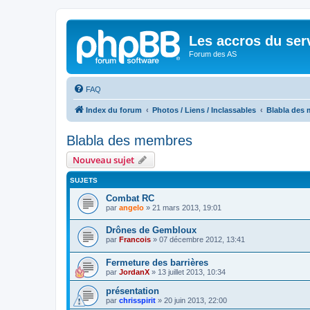
Les accros du ser
Forum des AS
FAQ
Index du forum
Photos / Liens / Inclassables
Blabla des
Blabla des membres
Nouveau sujet
SUJETS
Combat RC
par
angelo
»
21 mars 2013, 19:01
Drônes de Gembloux
par
Francois
»
07 décembre 2012, 13:41
Fermeture des barrières
par
JordanX
»
13 juillet 2013, 10:34
présentation
par
chrisspirit
»
20 juin 2013, 22:00