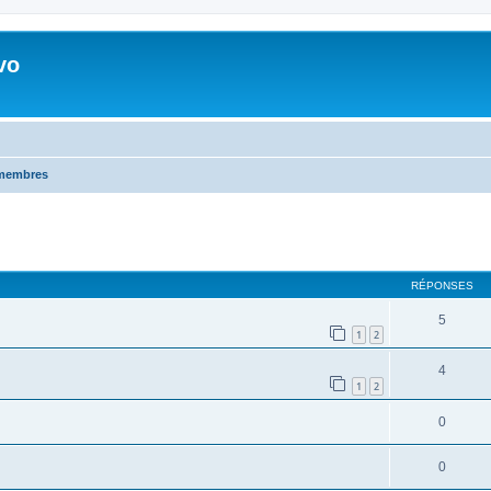
vo
 membres
RÉPONSES
5
1
2
4
1
2
0
0