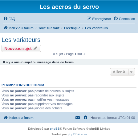
Les accros du servo
FAQ
S’enregistrer
Connexion
Index du forum
Tout sur tout
Electrique
Les variateurs
Les variateurs
Nouveau sujet
0 sujet • Page
1
sur
1
Il n’y a aucun sujet ou message dans ce forum.
Aller à
PERMISSIONS DU FORUM
Vous
ne pouvez pas
poster de nouveaux sujets
Vous
ne pouvez pas
répondre aux sujets
Vous
ne pouvez pas
modifier vos messages
Vous
ne pouvez pas
supprimer vos messages
Vous
ne pouvez pas
joindre des fichiers
Index du forum
Heures au format
UTC+01:00
Développé par
phpBB
® Forum Software © phpBB Limited
Traduit par
phpBB-fr.com