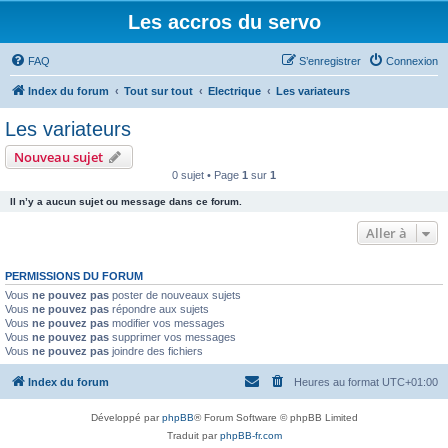
Les accros du servo
FAQ
S’enregistrer
Connexion
Index du forum
Tout sur tout
Electrique
Les variateurs
Les variateurs
Nouveau sujet
0 sujet • Page
1
sur
1
Il n’y a aucun sujet ou message dans ce forum.
Aller à
PERMISSIONS DU FORUM
Vous
ne pouvez pas
poster de nouveaux sujets
Vous
ne pouvez pas
répondre aux sujets
Vous
ne pouvez pas
modifier vos messages
Vous
ne pouvez pas
supprimer vos messages
Vous
ne pouvez pas
joindre des fichiers
Index du forum
Heures au format
UTC+01:00
Développé par
phpBB
® Forum Software © phpBB Limited
Traduit par
phpBB-fr.com