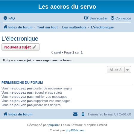
Les accros du servo
FAQ
S’enregistrer
Connexion
Index du forum
Tout sur tout
Les multirotors
L'électronique
L'électronique
Nouveau sujet
0 sujet • Page
1
sur
1
Il n’y a aucun sujet ou message dans ce forum.
Aller à
PERMISSIONS DU FORUM
Vous
ne pouvez pas
poster de nouveaux sujets
Vous
ne pouvez pas
répondre aux sujets
Vous
ne pouvez pas
modifier vos messages
Vous
ne pouvez pas
supprimer vos messages
Vous
ne pouvez pas
joindre des fichiers
Index du forum
Heures au format
UTC+01:00
Développé par
phpBB
® Forum Software © phpBB Limited
Traduit par
phpBB-fr.com