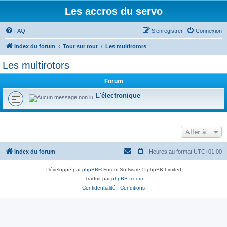
Les accros du servo
FAQ
S’enregistrer
Connexion
Index du forum
Tout sur tout
Les multirotors
Les multirotors
Forum
L'électronique
Aller à
Index du forum
Heures au format
UTC+01:00
Développé par
phpBB
® Forum Software © phpBB Limited
Traduit par
phpBB-fr.com
Confidentialité
|
Conditions