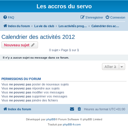
Les accros du servo
FAQ
S’enregistrer
Connexion
Index du forum
La vie du club
Les activités programmées
Calendrier des activités 2012
Calendrier des activités 2012
Nouveau sujet
0 sujet • Page
1
sur
1
Il n’y a aucun sujet ou message dans ce forum.
Aller à
PERMISSIONS DU FORUM
Vous
ne pouvez pas
poster de nouveaux sujets
Vous
ne pouvez pas
répondre aux sujets
Vous
ne pouvez pas
modifier vos messages
Vous
ne pouvez pas
supprimer vos messages
Vous
ne pouvez pas
joindre des fichiers
Index du forum
Heures au format
UTC+01:00
Développé par
phpBB
® Forum Software © phpBB Limited
Traduit par
phpBB-fr.com