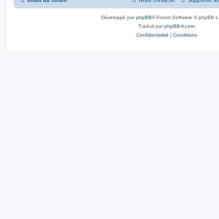
Index du forum
Nous contacter
Supprimer le
Développé par
phpBB
® Forum Software © phpBB L
Traduit par
phpBB-fr.com
Confidentialité
|
Conditions