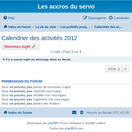
Les accros du servo
FAQ
S’enregistrer
Connexion
Index du forum
La vie du club
Les activités programmées
Calendrier des activités 2012
Calendrier des activités 2012
Nouveau sujet
0 sujet • Page
1
sur
1
Il n’y a aucun sujet ou message dans ce forum.
Aller à
PERMISSIONS DU FORUM
Vous
ne pouvez pas
poster de nouveaux sujets
Vous
ne pouvez pas
répondre aux sujets
Vous
ne pouvez pas
modifier vos messages
Vous
ne pouvez pas
supprimer vos messages
Vous
ne pouvez pas
joindre des fichiers
Index du forum
Heures au format
UTC+01:00
Développé par
phpBB
® Forum Software © phpBB Limited
Traduit par
phpBB-fr.com